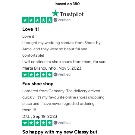
based on 380
Verified
Love it!
Love it!
I bought my wedding sandals from Shoes by
Armel and they were so beautiful and
confortable!
I will continue to shop shoes from them, for sure!
Marta Branquinho ,
Nov 5, 2023
Verified
Fav shoe shop
I ordered from Germany. The delivery arrived
quickly. It’s my favourite online shoes shopping
place and I have never regretted ordering
there!!!!
D.U. ,
Sep 19, 2023
Verified
So happy with my new Classy but