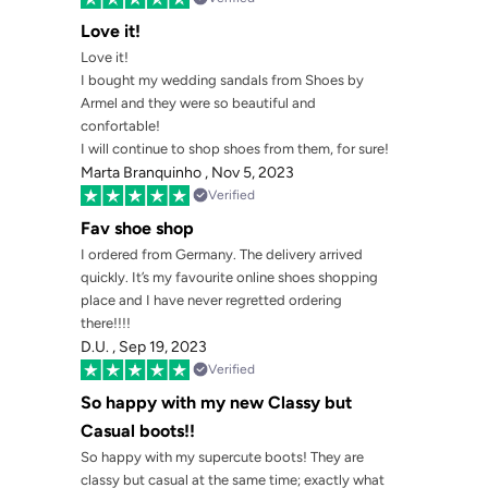
Love it!
Love it!
I bought my wedding sandals from Shoes by
Armel and they were so beautiful and
confortable!
I will continue to shop shoes from them, for sure!
Marta Branquinho ,
Nov 5, 2023
Verified
Fav shoe shop
I ordered from Germany. The delivery arrived
quickly. It’s my favourite online shoes shopping
place and I have never regretted ordering
there!!!!
D.U. ,
Sep 19, 2023
Verified
So happy with my new Classy but
Casual boots!!
So happy with my supercute boots! They are
classy but casual at the same time; exactly what