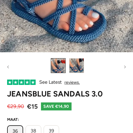
See Latest
reviews.
JEANSBLUE SANDALS 3.0
€15
€29,90
SAVE €14,90
MAAT:
38
39
36