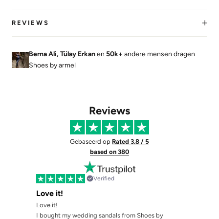
REVIEWS
Berna Ali, Tülay Erkan
en
50k+
andere mensen dragen
Shoes by armel
Reviews
Gebaseerd op
Rated 3.8 / 5
based on 380
Verified
Love it!
Love it!
I bought my wedding sandals from Shoes by