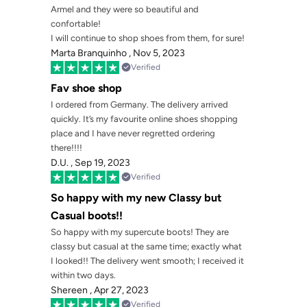
Armel and they were so beautiful and
confortable!
I will continue to shop shoes from them, for sure!
Marta Branquinho ,
Nov 5, 2023
Verified
Fav shoe shop
I ordered from Germany. The delivery arrived
quickly. It’s my favourite online shoes shopping
place and I have never regretted ordering
there!!!!
D.U. ,
Sep 19, 2023
Verified
So happy with my new Classy but
Casual boots!!
So happy with my supercute boots! They are
classy but casual at the same time; exactly what
I looked!! The delivery went smooth; I received it
within two days.
Shereen ,
Apr 27, 2023
Verified