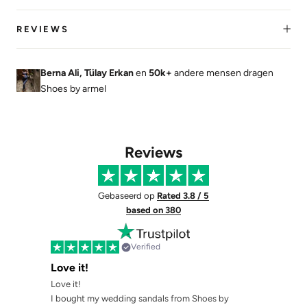
REVIEWS
Berna Ali, Tülay Erkan
en
50k+
andere mensen dragen
Shoes by armel
Reviews
Gebaseerd op
Rated 3.8 / 5
based on 380
Verified
Love it!
Love it!
I bought my wedding sandals from Shoes by