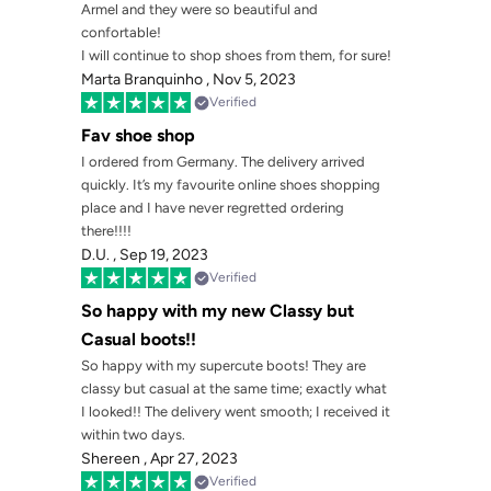
Γ
Armel and they were so beautiful and
confortable!
I will continue to shop shoes from them, for sure!
Marta Branquinho ,
Nov 5, 2023
Verified
Fav shoe shop
I ordered from Germany. The delivery arrived
quickly. It’s my favourite online shoes shopping
place and I have never regretted ordering
there!!!!
D.U. ,
Sep 19, 2023
Verified
So happy with my new Classy but
Casual boots!!
So happy with my supercute boots! They are
classy but casual at the same time; exactly what
I looked!! The delivery went smooth; I received it
within two days.
Shereen ,
Apr 27, 2023
Verified