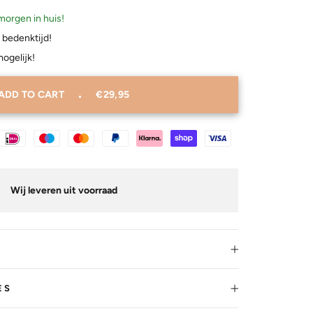
morgen in huis!
 bedenktijd!
mogelijk!
ADD TO CART
€29,95
Wij leveren uit voorraad
ES