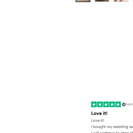
Veri
Love it!
Love it!
I bought my wedding san
I will continue to shop 