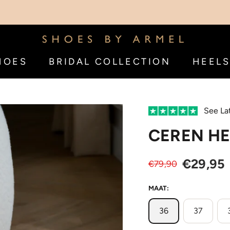
WORL
HOES
BRIDAL COLLECTION
HEEL
HOES
BRIDAL COLLECTION
HEEL
See La
CEREN HE
€29,95
€79,90
MAAT:
36
37