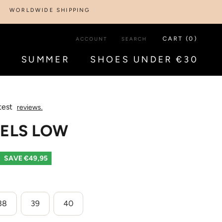
DWIDE SHIPPING
CART (
0
)
ACCOUNT
SEARCH
S
SUMMER
SHOES UNDER €30
S
SUMMER
SHOES UNDER €30
test
reviews.
ELS LOW
SAVE €49,95
38
39
40