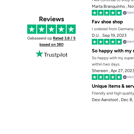
Marta Branquinho ,
Nov
Veri
Reviews
Fav shoe shop
I ordered from Germany. 
D.U. ,
Sep 19, 2023
Gebaseerd op
Rated 3.8 / 5
Veri
based on 380
So happy with my n
So happy with my supercu
within two days.
Shereen ,
Apr 27, 202
Veri
Unique items & ser
Friendly and high qualit
Desi Aanstoot ,
Dec 8,