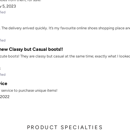
 5, 2023
fied
The delivery arrived quickly. It’s my favourite online shoes shopping place and
fied
ew Classy but Casual boots!!
te boots! They are classy but casual at the same time; exactly what I looked!
3
fied
vice
y service to purchase unique items!
 2022
PRODUCT SPECIALTIES