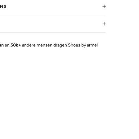
RNS
kan
en
50k+
andere mensen dragen Shoes by armel