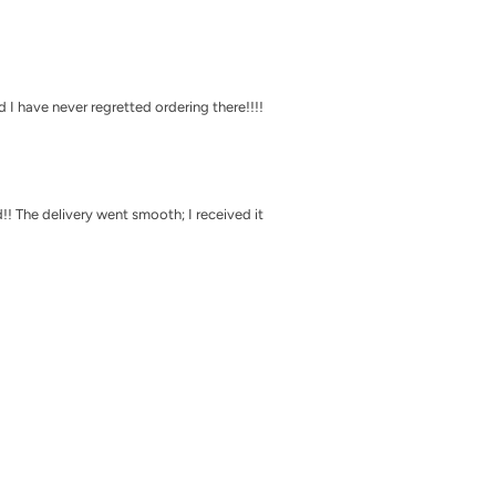
Γ
 I have never regretted ordering there!!!!
! The delivery went smooth; I received it