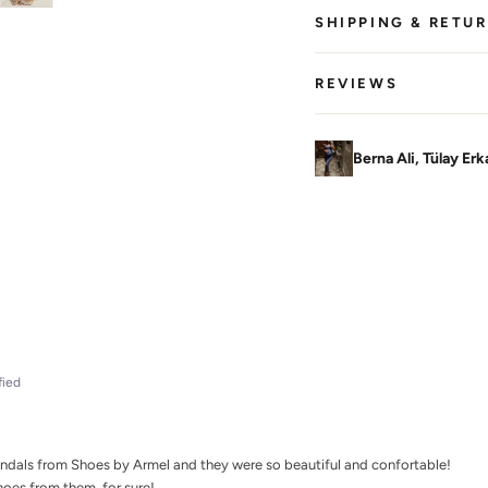
SHIPPING & RETU
REVIEWS
Berna Ali, Tülay Er
fied
dals from Shoes by Armel and they were so beautiful and confortable!
shoes from them, for sure!