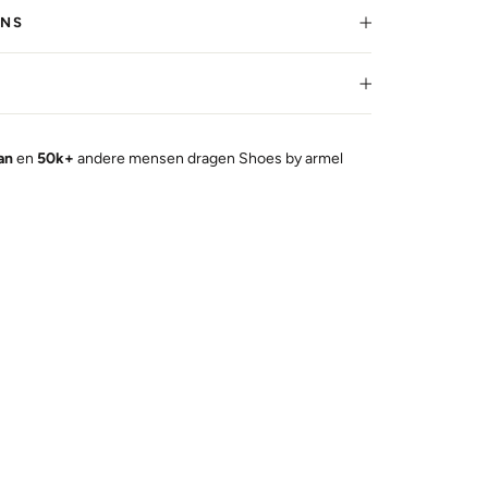
RNS
kan
en
50k+
andere mensen dragen Shoes by armel