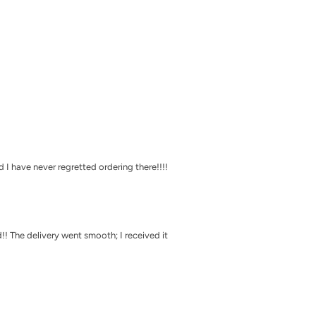
Γ
 I have never regretted ordering there!!!!
! The delivery went smooth; I received it