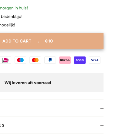
morgen in huis!
 bedenktijd!
mogelijk!
ADD TO CART
€10
Wij leveren uit voorraad
ES