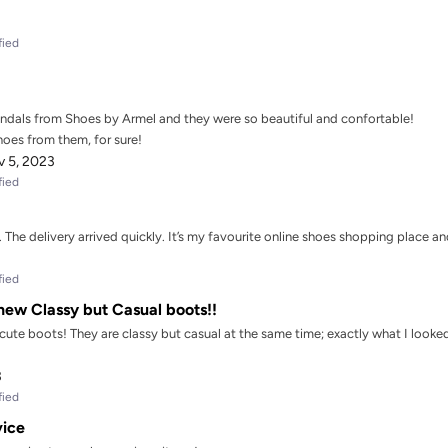
fied
dals from Shoes by Armel and they were so beautiful and confortable!
shoes from them, for sure!
 5, 2023
fied
The delivery arrived quickly. It’s my favourite online shoes shopping place and
fied
ew Classy but Casual boots!!
te boots! They are classy but casual at the same time; exactly what I looked!
3
fied
vice