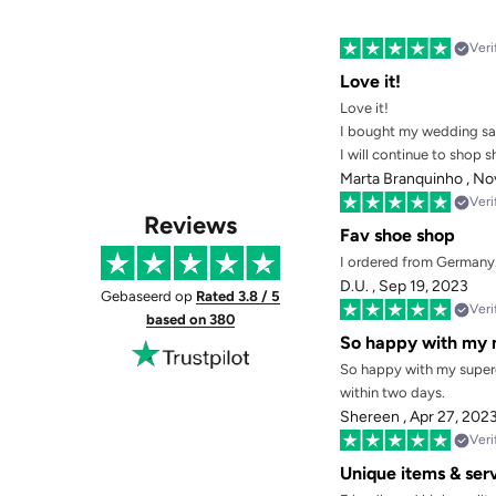
Veri
Love it!
Love it!
I bought my wedding san
I will continue to shop 
Marta Branquinho ,
Nov
Veri
Reviews
Fav shoe shop
I ordered from Germany. 
D.U. ,
Sep 19, 2023
Gebaseerd op
Rated 3.8 / 5
Veri
based on 380
So happy with my n
So happy with my supercu
within two days.
Shereen ,
Apr 27, 202
Veri
Unique items & ser