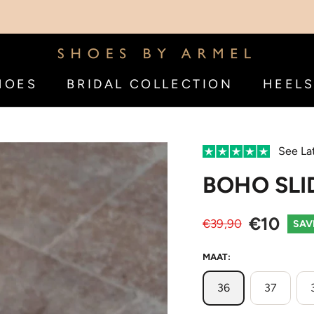
WORL
HOES
BRIDAL COLLECTION
HEEL
HOES
BRIDAL COLLECTION
HEEL
See La
BOHO SLI
€10
€39,90
SAV
MAAT:
36
37