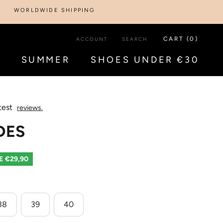
DWIDE SHIPPING
CART (
0
)
ACCOUNT
SEARCH
S
SUMMER
SHOES UNDER €30
S
SUMMER
SHOES UNDER €30
test
reviews.
DES
E €29,90
38
39
40