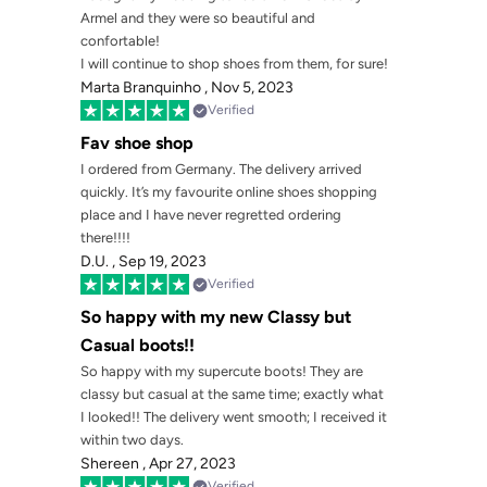
Armel and they were so beautiful and
confortable!
I will continue to shop shoes from them, for sure!
Marta Branquinho ,
Nov 5, 2023
Verified
Fav shoe shop
I ordered from Germany. The delivery arrived
quickly. It’s my favourite online shoes shopping
place and I have never regretted ordering
there!!!!
D.U. ,
Sep 19, 2023
Verified
So happy with my new Classy but
Casual boots!!
So happy with my supercute boots! They are
classy but casual at the same time; exactly what
I looked!! The delivery went smooth; I received it
within two days.
Shereen ,
Apr 27, 2023
Verified