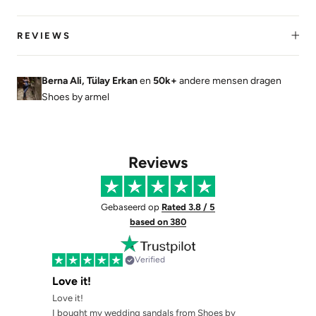
REVIEWS
Berna Ali, Tülay Erkan
en
50k+
andere mensen dragen
Shoes by armel
Reviews
Gebaseerd op
Rated 3.8 / 5
based on 380
Verified
Love it!
Love it!
I bought my wedding sandals from Shoes by