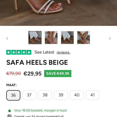
See Latest
reviews.
SAFA HEELS BEIGE
€29,95
€79,90
SAVE €49,95
MAAT:
37
38
39
40
41
36
Voor 16:00 besteld, morgen in huis!
Geniet van 14 dagen bedenktijd!