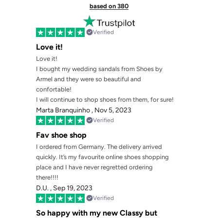
based on 380
Verified
Love it!
Love it!
I bought my wedding sandals from Shoes by
Armel and they were so beautiful and
confortable!
I will continue to shop shoes from them, for sure!
Marta Branquinho ,
Nov 5, 2023
Verified
Fav shoe shop
I ordered from Germany. The delivery arrived
quickly. It’s my favourite online shoes shopping
place and I have never regretted ordering
there!!!!
D.U. ,
Sep 19, 2023
Verified
So happy with my new Classy but