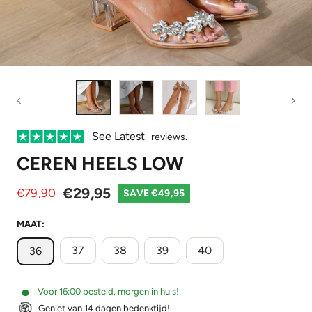
See Latest
reviews.
CEREN HEELS LOW
€29,95
€79,90
SAVE €49,95
MAAT:
37
38
39
40
36
Voor 16:00 besteld, morgen in huis!
Geniet van 14 dagen bedenktijd!