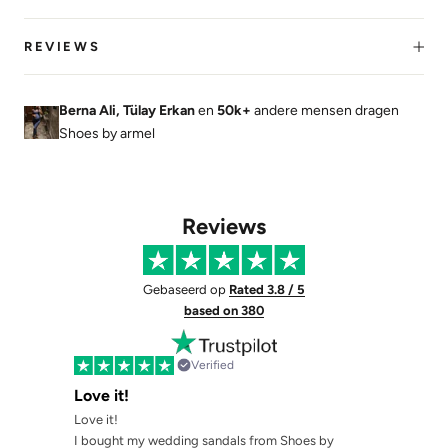
REVIEWS
Berna Ali, Tülay Erkan
en
50k+
andere mensen dragen
Shoes by armel
Reviews
Gebaseerd op
Rated 3.8 / 5
based on 380
Verified
Love it!
Love it!
I bought my wedding sandals from Shoes by