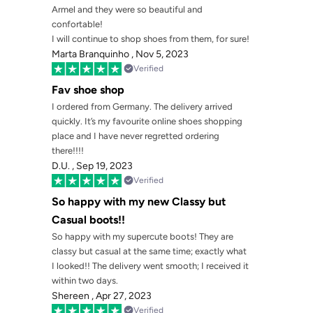
Armel and they were so beautiful and
confortable!
I will continue to shop shoes from them, for sure!
Marta Branquinho ,
Nov 5, 2023
Verified
Fav shoe shop
I ordered from Germany. The delivery arrived
quickly. It’s my favourite online shoes shopping
place and I have never regretted ordering
there!!!!
D.U. ,
Sep 19, 2023
Verified
So happy with my new Classy but
Casual boots!!
So happy with my supercute boots! They are
classy but casual at the same time; exactly what
I looked!! The delivery went smooth; I received it
within two days.
Shereen ,
Apr 27, 2023
Verified