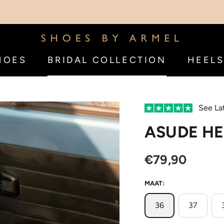
WOR
HOES
BRIDAL COLLECTION
HEEL
HOES
BRIDAL COLLECTION
HEEL
See La
ASUDE HE
€79,90
MAAT:
36
37