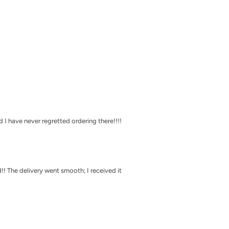
Γ
 I have never regretted ordering there!!!!
! The delivery went smooth; I received it