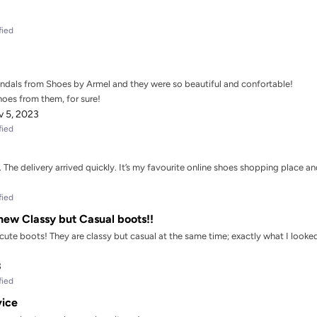
fied
dals from Shoes by Armel and they were so beautiful and confortable!
shoes from them, for sure!
 5, 2023
fied
The delivery arrived quickly. It’s my favourite online shoes shopping place and
fied
ew Classy but Casual boots!!
te boots! They are classy but casual at the same time; exactly what I looked!
3
fied
vice