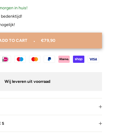
morgen in huis!
 bedenktijd!
mogelijk!
ADD TO CART
€79,90
Wij leveren uit voorraad
ES