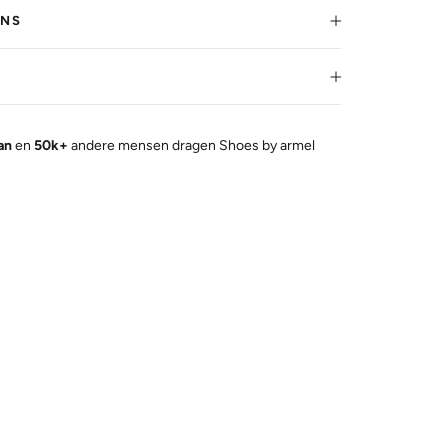
RNS
kan
en
50k+
andere mensen dragen Shoes by armel