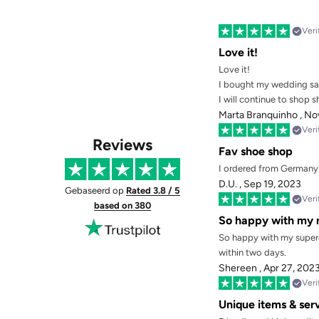
Veri
Love it!
Love it!
I bought my wedding san
I will continue to shop 
Marta Branquinho ,
Nov
Veri
Reviews
Fav shoe shop
I ordered from Germany. 
D.U. ,
Sep 19, 2023
Gebaseerd op
Rated 3.8 / 5
Veri
based on 380
So happy with my n
So happy with my supercu
within two days.
Shereen ,
Apr 27, 202
Veri
Unique items & ser