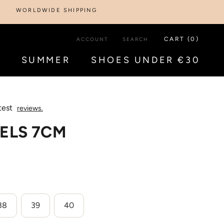
LDWIDE SHIPPING
CART (
0
)
ACCOUNT
SEARCH
S
SUMMER
SHOES UNDER €30
S
SUMMER
SHOES UNDER €30
test
reviews.
ELS 7CM
38
39
40