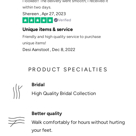
Γ
I looked!! The delivery went smooth; I received it
within two days.
Shereen ,
Apr 27, 2023
Verified
Unique items & service
Friendly and high quality service to purchase
unique items!
Desi Aanstoot ,
Dec 8, 2022
PRODUCT SPECIALTIES
Bridal
High Quality Bridal Collection
Better quality
Walk comfortably for hours without hurting
your feet.