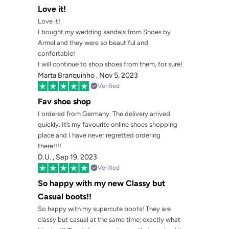
Love it!
Love it!
I bought my wedding sandals from Shoes by
Armel and they were so beautiful and
confortable!
I will continue to shop shoes from them, for sure!
Marta Branquinho ,
Nov 5, 2023
Verified
Fav shoe shop
I ordered from Germany. The delivery arrived
quickly. It’s my favourite online shoes shopping
place and I have never regretted ordering
there!!!!
D.U. ,
Sep 19, 2023
Verified
So happy with my new Classy but
Casual boots!!
So happy with my supercute boots! They are
classy but casual at the same time; exactly what