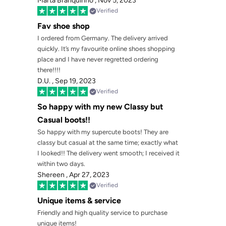
Marta Branquinho ,
Nov 5, 2023
Verified
Fav shoe shop
I ordered from Germany. The delivery arrived
quickly. It’s my favourite online shoes shopping
place and I have never regretted ordering
there!!!!
D.U. ,
Sep 19, 2023
Verified
So happy with my new Classy but
Casual boots!!
So happy with my supercute boots! They are
classy but casual at the same time; exactly what
I looked!! The delivery went smooth; I received it
within two days.
Shereen ,
Apr 27, 2023
Verified
Unique items & service
Friendly and high quality service to purchase
unique items!