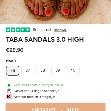
See Latest
reviews.
TABA SANDALS 3.0 HIGH
€29,90
MAAT:
37
38
39
40
36
Voor 16:00 besteld, morgen in huis!
Geniet van 14 dagen bedenktijd!
Achteraf betalen is mogelijk!
ADD TO CART
€29,90